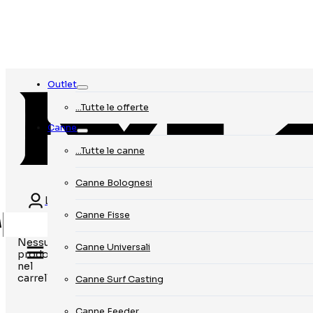
Outlet
…Tutte le offerte
Canne
…Tutte le canne
Canne Bolognesi
Login
Canne Fisse
Nessun
Canne Universali
prodotto
nel
carrello.
Canne Surf Casting
Canne Feeder