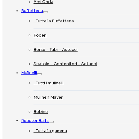
Ami Onda
Buffetteria
…Tutta la Buffetteria
Foderi
Borse – Tubi – Astucci
Scatole – Contenitori – Setacci
Mulinelli
…Tutti i mulinelli
Mulinelli Maver
Bobine
Reactor Baits
…Tutta la gamma