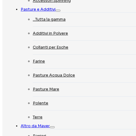
Accessori Spinning
Pasture e Additivi
…Tutta la gamma
Additivi in Polvere
Collanti per Esche
Farine
Pasture Acqua Dolce
Pasture Mare
Polente
Terre
Altro da Maver
Panieri