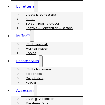
Buffetteria
…Tutta la Buffetteria
Foderi
Borse – Tubi – Astucci
Scatole – Contenitori – Setacci
Mulinelli
…Tutti i mulinelli
Mulinelli Maver
Bobine
Reactor Baits
…Tutta la gamma
Bolognese
Carp Fishing
Feeder
Accessori
…Tutti gli Accessori
Minuteria Varia