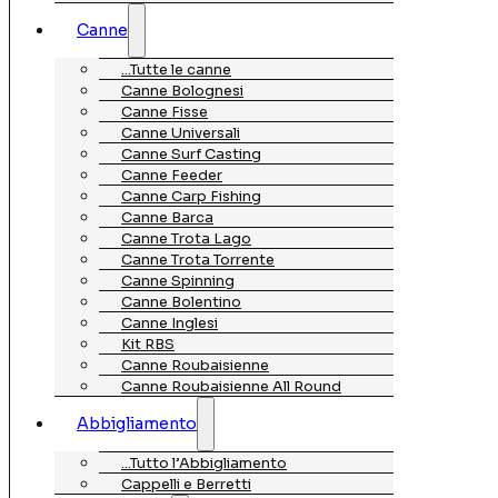
Canne
…Tutte le canne
Canne Bolognesi
Canne Fisse
Canne Universali
Canne Surf Casting
Canne Feeder
Canne Carp Fishing
Canne Barca
Canne Trota Lago
Canne Trota Torrente
Canne Spinning
Canne Bolentino
Canne Inglesi
Kit RBS
Canne Roubaisienne
Canne Roubaisienne All Round
Abbigliamento
…Tutto l’Abbigliamento
Cappelli e Berretti