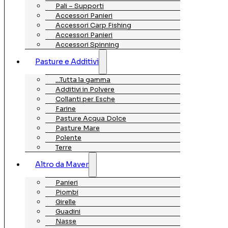
Pali – Supporti
Accessori Panieri
Accessori Carp Fishing
Accessori Panieri
Accessori Spinning
Pasture e Additivi
…Tutta la gamma
Additivi in Polvere
Collanti per Esche
Farine
Pasture Acqua Dolce
Pasture Mare
Polente
Terre
Altro da Maver
Panieri
Piombi
Girelle
Guadini
Nasse