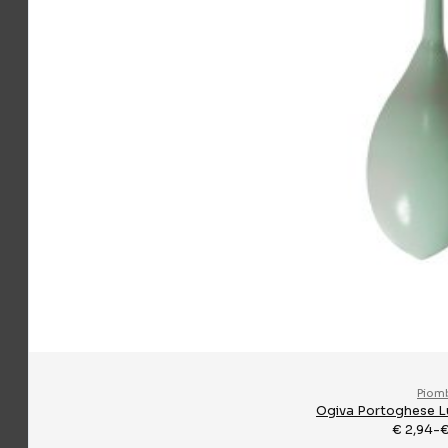
Piom
Ogiva Portoghese L
€
2,94
-