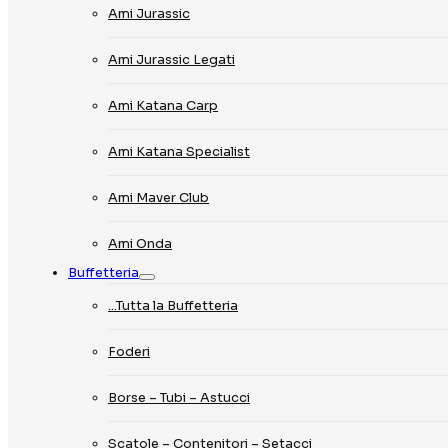
Ami Jurassic
Ami Jurassic Legati
Ami Katana Carp
Ami Katana Specialist
Ami Maver Club
Ami Onda
Buffetteria
…Tutta la Buffetteria
Foderi
Borse – Tubi – Astucci
Scatole – Contenitori – Setacci