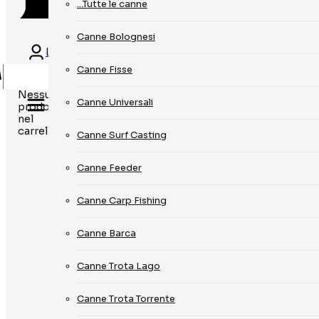
…Tutte le canne
Canne Bolognesi
Login
Canne Fisse
Nessun
Canne Universali
prodotto
nel
carrello.
Canne Surf Casting
Canne Feeder
Canne Carp Fishing
Canne Barca
Canne Trota Lago
Canne Trota Torrente