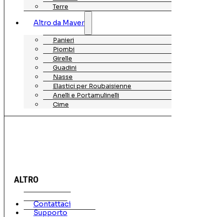
Terre
Altro da Maver
Panieri
Piombi
Girelle
Guadini
Nasse
Elastici per Roubaisienne
Anelli e Portamulinelli
Cime
ALTRO
Contattaci
Supporto