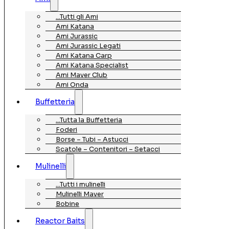
…Tutti gli Ami
Ami Katana
Ami Jurassic
Ami Jurassic Legati
Ami Katana Carp
Ami Katana Specialist
Ami Maver Club
Ami Onda
Buffetteria
…Tutta la Buffetteria
Foderi
Borse – Tubi – Astucci
Scatole – Contenitori – Setacci
Mulinelli
…Tutti i mulinelli
Mulinelli Maver
Bobine
Reactor Baits