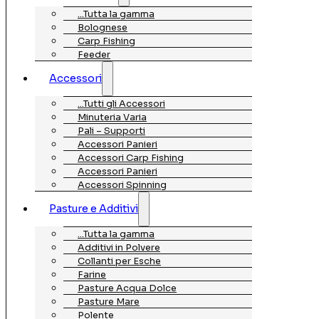
…Tutta la gamma
Bolognese
Carp Fishing
Feeder
Accessori
…Tutti gli Accessori
Minuteria Varia
Pali – Supporti
Accessori Panieri
Accessori Carp Fishing
Accessori Panieri
Accessori Spinning
Pasture e Additivi
…Tutta la gamma
Additivi in Polvere
Collanti per Esche
Farine
Pasture Acqua Dolce
Pasture Mare
Polente