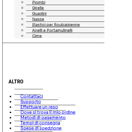
Piombi
Girelle
Guadini
Nasse
Elastici per Roubaisienne
Anelli e Portamulinelli
Cime
ALTRO
Contattaci
Supporto
Effettuare un reso
Dove si trova il mio ordine
Metodi di pagamento
Tempi di consegna
Spese di spedzione