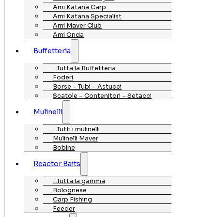
Ami Katana Carp
Ami Katana Specialist
Ami Maver Club
Ami Onda
Buffetteria
…Tutta la Buffetteria
Foderi
Borse – Tubi – Astucci
Scatole – Contenitori – Setacci
Mulinelli
…Tutti i mulinelli
Mulinelli Maver
Bobine
Reactor Baits
…Tutta la gamma
Bolognese
Carp Fishing
Feeder