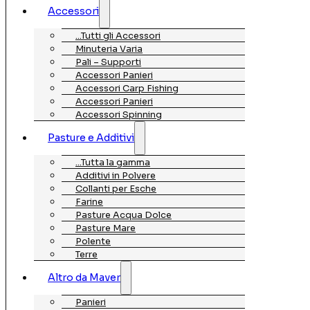
Accessori
…Tutti gli Accessori
Minuteria Varia
Pali – Supporti
Accessori Panieri
Accessori Carp Fishing
Accessori Panieri
Accessori Spinning
Pasture e Additivi
…Tutta la gamma
Additivi in Polvere
Collanti per Esche
Farine
Pasture Acqua Dolce
Pasture Mare
Polente
Terre
Altro da Maver
Panieri