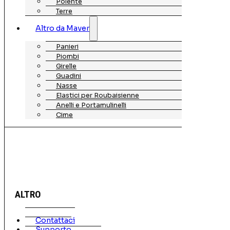
Polente
Terre
Altro da Maver
Panieri
Piombi
Girelle
Guadini
Nasse
Elastici per Roubaisienne
Anelli e Portamulinelli
Cime
ALTRO
Contattaci
Supporto