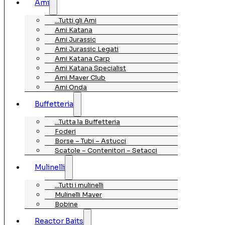
Ami
…Tutti gli Ami
Ami Katana
Ami Jurassic
Ami Jurassic Legati
Ami Katana Carp
Ami Katana Specialist
Ami Maver Club
Ami Onda
Buffetteria
…Tutta la Buffetteria
Foderi
Borse – Tubi – Astucci
Scatole – Contenitori – Setacci
Mulinelli
…Tutti i mulinelli
Mulinelli Maver
Bobine
Reactor Baits