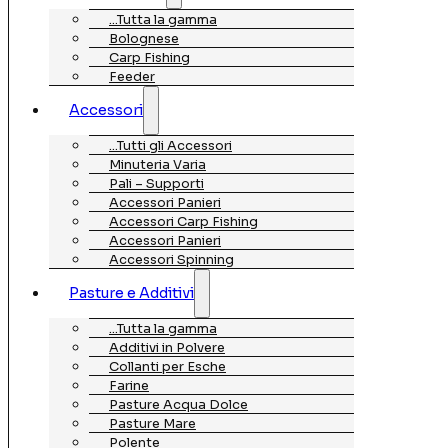
…Tutta la gamma
Bolognese
Carp Fishing
Feeder
Accessori
…Tutti gli Accessori
Minuteria Varia
Pali – Supporti
Accessori Panieri
Accessori Carp Fishing
Accessori Panieri
Accessori Spinning
Pasture e Additivi
…Tutta la gamma
Additivi in Polvere
Collanti per Esche
Farine
Pasture Acqua Dolce
Pasture Mare
Polente