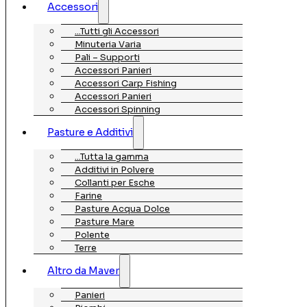
Accessori
…Tutti gli Accessori
Minuteria Varia
Pali – Supporti
Accessori Panieri
Accessori Carp Fishing
Accessori Panieri
Accessori Spinning
Pasture e Additivi
…Tutta la gamma
Additivi in Polvere
Collanti per Esche
Farine
Pasture Acqua Dolce
Pasture Mare
Polente
Terre
Altro da Maver
Panieri