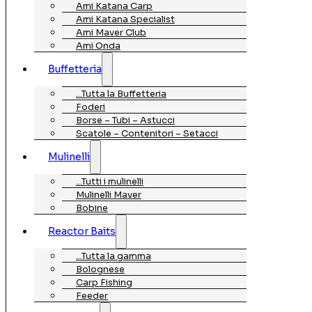
Ami Katana Carp
Ami Katana Specialist
Ami Maver Club
Ami Onda
Buffetteria
…Tutta la Buffetteria
Foderi
Borse – Tubi – Astucci
Scatole – Contenitori – Setacci
Mulinelli
…Tutti i mulinelli
Mulinelli Maver
Bobine
Reactor Baits
…Tutta la gamma
Bolognese
Carp Fishing
Feeder