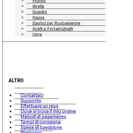
Piombi
Girelle
Guadini
Nasse
Elastici per Roubaisienne
Anelli e Portamulinelli
Cime
ALTRO
Contattaci
Supporto
Effettuare un reso
Dove si trova il mio ordine
Metodi di pagamento
Tempi di consegna
Spese di spedzione
Rimborso