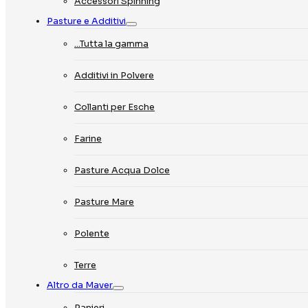
Accessori Spinning
Pasture e Additivi
…Tutta la gamma
Additivi in Polvere
Collanti per Esche
Farine
Pasture Acqua Dolce
Pasture Mare
Polente
Terre
Altro da Maver
Panieri