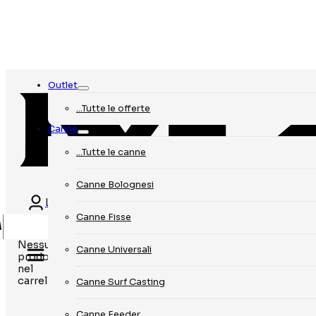
Outlet
…Tutte le offerte
Canne
…Tutte le canne
Canne Bolognesi
Login
Canne Fisse
Nessun
Canne Universali
prodotto
nel
carrello.
Canne Surf Casting
Canne Feeder