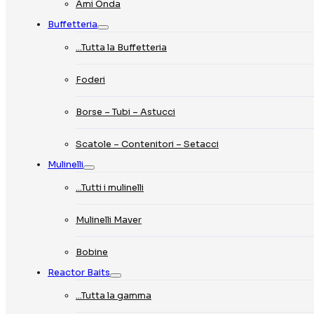
Ami Onda
Buffetteria
…Tutta la Buffetteria
Foderi
Borse – Tubi – Astucci
Scatole – Contenitori – Setacci
Mulinelli
…Tutti i mulinelli
Mulinelli Maver
Bobine
Reactor Baits
…Tutta la gamma