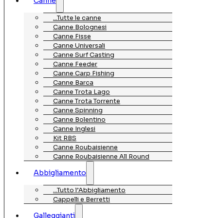
Canne
…Tutte le canne
Canne Bolognesi
Canne Fisse
Canne Universali
Canne Surf Casting
Canne Feeder
Canne Carp Fishing
Canne Barca
Canne Trota Lago
Canne Trota Torrente
Canne Spinning
Canne Bolentino
Canne Inglesi
Kit RBS
Canne Roubaisienne
Canne Roubaisienne All Round
Abbigliamento
…Tutto l’Abbigliamento
Cappelli e Berretti
Galleggianti