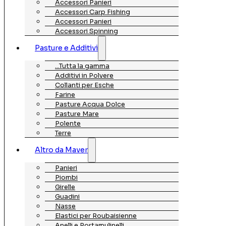
Accessori Panieri
Accessori Carp Fishing
Accessori Panieri
Accessori Spinning
Pasture e Additivi
…Tutta la gamma
Additivi in Polvere
Collanti per Esche
Farine
Pasture Acqua Dolce
Pasture Mare
Polente
Terre
Altro da Maver
Panieri
Piombi
Girelle
Guadini
Nasse
Elastici per Roubaisienne
Anelli e Portamulinelli