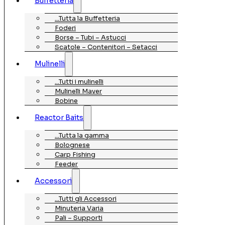
Buffetteria
…Tutta la Buffetteria
Foderi
Borse – Tubi – Astucci
Scatole – Contenitori – Setacci
Mulinelli
…Tutti i mulinelli
Mulinelli Maver
Bobine
Reactor Baits
…Tutta la gamma
Bolognese
Carp Fishing
Feeder
Accessori
…Tutti gli Accessori
Minuteria Varia
Pali – Supporti