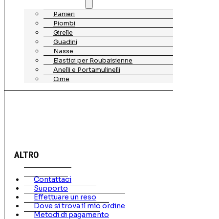
Panieri
Piombi
Girelle
Guadini
Nasse
Elastici per Roubaisienne
Anelli e Portamulinelli
Cime
ALTRO
Contattaci
Supporto
Effettuare un reso
Dove si trova il mio ordine
Metodi di pagamento