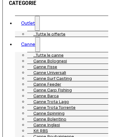
CATEGORIE
Outlet
…Tutte le offerte
Canne
…Tutte le canne
Canne Bolognesi
Canne Fisse
Canne Universali
Canne Surf Casting
Canne Feeder
Canne Carp Fishing
Canne Barca
Canne Trota Lago
Canne Trota Torrente
Canne Spinning
Canne Bolentino
Canne Inglesi
Kit RBS
Canne Roubaisienne