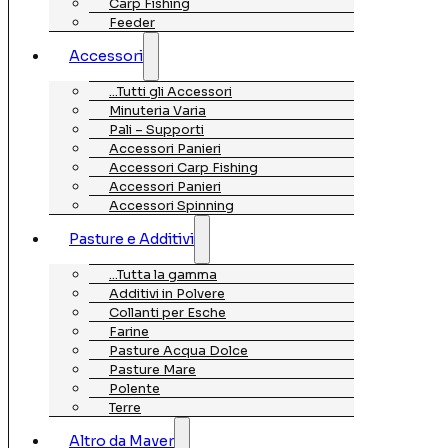
Carp Fishing
Feeder
Accessori
…Tutti gli Accessori
Minuteria Varia
Pali – Supporti
Accessori Panieri
Accessori Carp Fishing
Accessori Panieri
Accessori Spinning
Pasture e Additivi
…Tutta la gamma
Additivi in Polvere
Collanti per Esche
Farine
Pasture Acqua Dolce
Pasture Mare
Polente
Terre
Altro da Maver