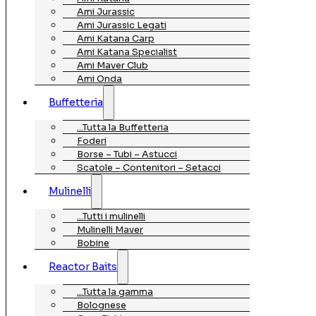
Ami Jurassic
Ami Jurassic Legati
Ami Katana Carp
Ami Katana Specialist
Ami Maver Club
Ami Onda
Buffetteria
…Tutta la Buffetteria
Foderi
Borse – Tubi – Astucci
Scatole – Contenitori – Setacci
Mulinelli
…Tutti i mulinelli
Mulinelli Maver
Bobine
Reactor Baits
…Tutta la gamma
Bolognese