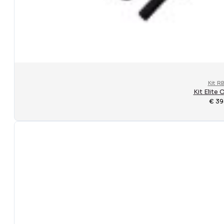
Kit R
Kit Elite
€
39