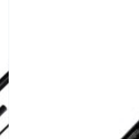
Accessori Carp Fishing
Accessori Panieri
Accessori Spinning
Pasture e Additivi
…Tutta la gamma
Additivi in Polvere
Collanti per Esche
Farine
Pasture Acqua Dolce
Pasture Mare
Polente
Terre
Altro da Maver
Panieri
Piombi
Girelle
Guadini
Nasse
Elastici per Roubaisienne
Anelli e Portamulinelli