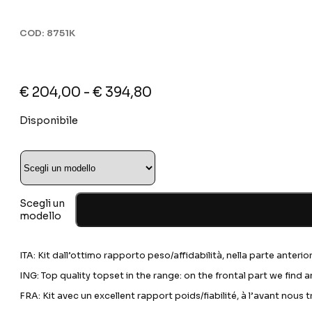
COD:
8751K
Fascia
€
204,00
-
€
394,80
di
Disponibile
prezzo:
da
€ 204,00
a
€ 394,80
Scegli un
modello
ITA: Kit dall’ottimo rapporto peso/affidabilità, nella parte anterio
ING: Top quality topset in the range: on the frontal part we find an
FRA: Kit avec un excellent rapport poids/fiabilité, à l’avant nous t