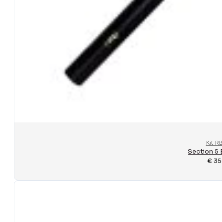
Kit R
Section 5 
€
35