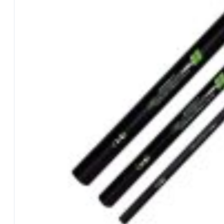
©2026 Tutti i diritti riservati PaioliSport s.r.l. | Via del Vetraio, 25, 40
CATEGORIE
Outlet
…Tutte le offerte
Canne