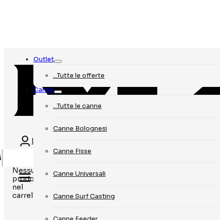
Outlet
…Tutte le offerte
Canne
…Tutte le canne
Canne Bolognesi
Login
Canne Fisse
Nessun
Canne Universali
prodotto
nel
carrello.
Canne Surf Casting
Canne Feeder