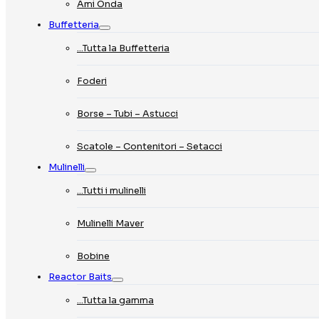
Ami Onda
Buffetteria
…Tutta la Buffetteria
Foderi
Borse – Tubi – Astucci
Scatole – Contenitori – Setacci
Mulinelli
…Tutti i mulinelli
Mulinelli Maver
Bobine
Reactor Baits
…Tutta la gamma