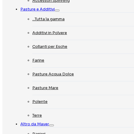
Accessori Spinning
Pasture e Additivi
…Tutta la gamma
Additivi in Polvere
Collanti per Esche
Farine
Pasture Acqua Dolce
Pasture Mare
Polente
Terre
Altro da Maver
Panieri