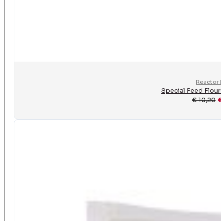
Reactor 
Special Feed Flour
€
10,20