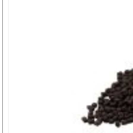
Accessori Carp Fishing
Accessori Panieri
Accessori Spinning
Pasture e Additivi
…Tutta la gamma
Additivi in Polvere
Collanti per Esche
Farine
Pasture Acqua Dolce
Pasture Mare
Polente
Terre
Altro da Maver
Panieri
Piombi
Girelle
Guadini
Nasse
Elastici per Roubaisienne
Anelli e Portamulinelli