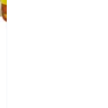
BEST SELLERS
Fili da Pesca
Fionde e Ricambi
Galleggianti
Girelle
Guadini
Mulinelli
Nasse
Panieri
Pasture e Additivi
Piombi