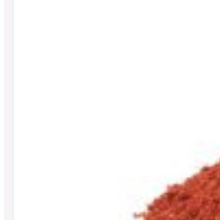
INFO
La nostra storia
Trova un Maver Point
Agenti
Distributori
Condizioni Generali di Vendita (CGV)
Condizioni d’uso
Privacy e cookie policy
Responsabilità civile e penale
Contattaci
SOCIAL