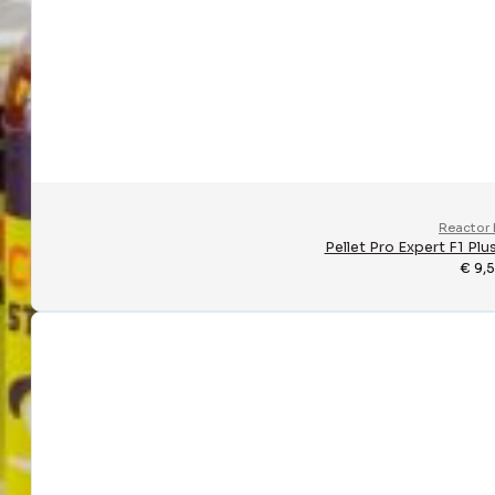
Reactor 
Pellet Pro Expert F1 Pl
€
9,