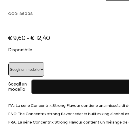
COD:
4600S
Fascia
€
9,60
-
€
12,40
di
Disponibile
prezzo:
da
€ 9,60
a
€ 12,40
Scegli un
modello
ITA: La serie Concentrix Strong Flavour contiene una miscela di due
ENG: The Concentrix strong flavor series is built mixing alcohol 
FRA: La série Concentrix Strong Flavour contient un mélange de d