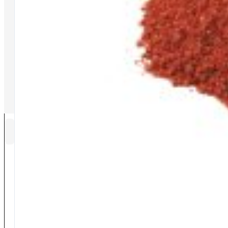
©2026 Tutti i diritti riservati PaioliSport s.r.l. | Via del Vetraio, 25, 40
CATEGORIE
Outlet
…Tutte le offerte
Canne