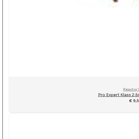
Reactor 
Pro Expert Klass 2,
€
9,