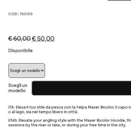
COD:
16099
Il
Il
€
60,00
€
50,00
prezzo
prezzo
Disponibile
originale
attuale
era:
è:
€ 60,00.
€ 50,00.
Scegli un
modello
ITA: Eleva il tuo stile da pesca con la Felpa Maver Bicolor, il ca
o al lago, sia nel tempo libero in città.
ENG: Elevate your angling style with the Maver Bicolor Hoodie,
sessions by the river or lake, or during your free time in the city.