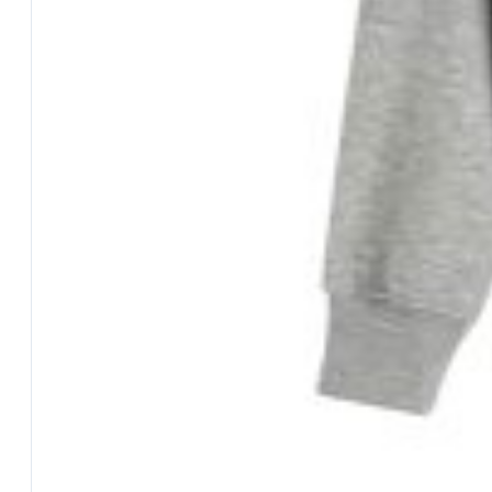
Manda una mail
INFO
La nostra storia
Trova un Maver Point
Agenti
Distributori
Condizioni Generali di Vendita (CGV)
Condizioni d’uso
Privacy e cookie policy
Responsabilità civile e penale
Contattaci