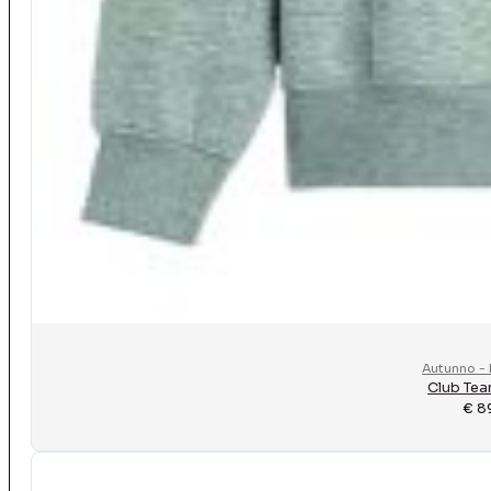
Autunno - 
Club Tea
€
8