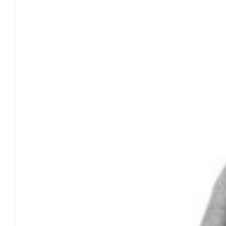
BEST SELLERS
Fili da Pesca
Fionde e Ricambi
Galleggianti
Girelle
Guadini
Mulinelli
Nasse
Panieri