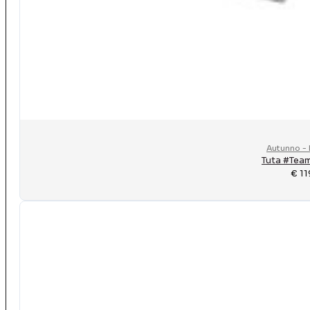
Autunno - 
Tuta #Tea
€
11