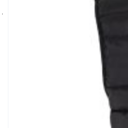
Ami Onda
Buffetteria
…Tutta la Buffetteria
Foderi
Borse – Tubi – Astucci
Scatole – Contenitori – Setacci
Mulinelli
…Tutti i mulinelli
Mulinelli Maver
Bobine
Reactor Baits
…Tutta la gamma
Bolognese
Carp Fishing
Feeder
Accessori
…Tutti gli Accessori