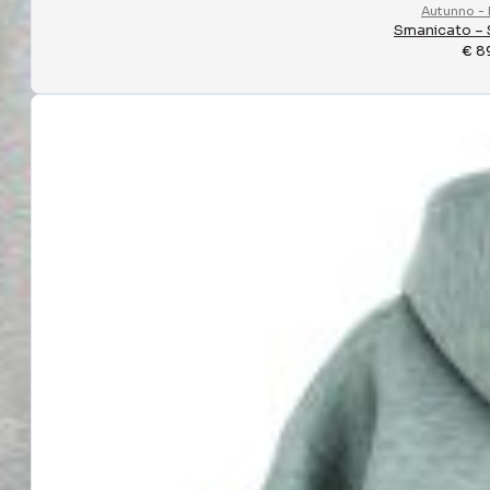
Autunno - 
Smanicato – 
€
8