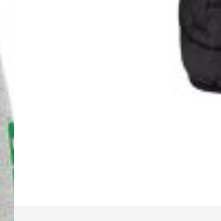
Nasse
Elastici per Roubaisienne
Anelli e Portamulinelli
Cime
ALTRO
Contattaci
Supporto
Effettuare un reso
Dove si trova il mio ordine
Metodi di pagamento
Tempi di consegna
Spese di spedzione
Rimborso
Manda una mail