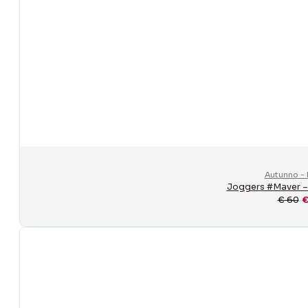
Autunno - 
Joggers #Maver – 
€
60