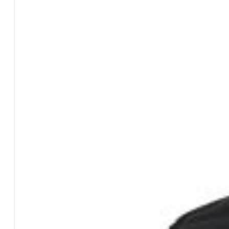
Cappelli e Berretti
Galleggianti
…Tutti i Galleggianti
Galleggianti Vari
Galleggianti Inglesi
Fili
…Tutti i Fili
Fili 50 metri
Fili 100-150 metri
Fili 200-400 metri
Fili 500-2000 metri
Ami
…Tutti gli Ami
Ami Katana
Ami Jurassic
Ami Jurassic Legati
Ami Katana Carp
Ami Katana Specialist
Ami Maver Club