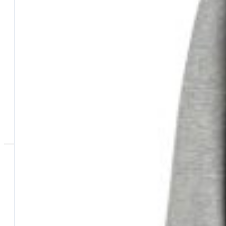
Pasture e Additivi
Piombi
Reactor Baits
SUPPORTO
Contattaci
Supporto
Effettuare un reso
Dove si trova il mio ordine
Metodi di pagamento
Tempi di consegna
Spese di spedzione
Rimborso