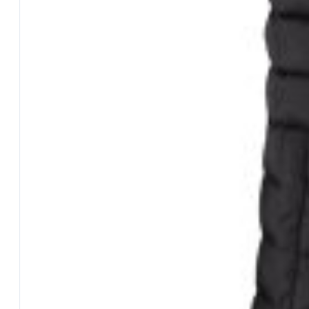
Minuteria Varia
Pali – Supporti
Accessori Panieri
Accessori Carp Fishing
Accessori Panieri
Accessori Spinning
Pasture e Additivi
…Tutta la gamma
Additivi in Polvere
Collanti per Esche
Farine
Pasture Acqua Dolce
Pasture Mare
Polente
Terre
Altro da Maver
Panieri
Piombi
Girelle
Guadini