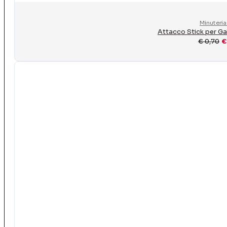
Minuteria
Attacco Stick per Gal
€
0,70
€