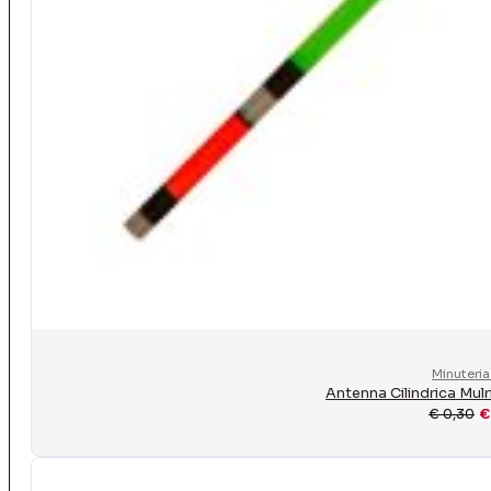
Minuteria
Antenna Cilindrica Mulr
€
0,30
€