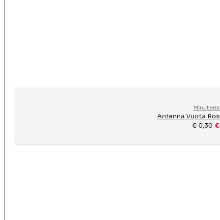
Minuteria
Antenna Vuota Ross
€
0,30
€