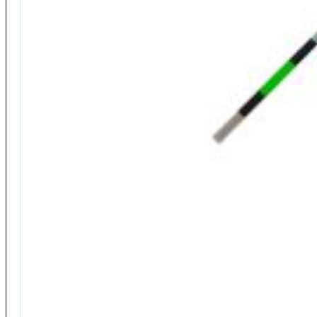
…Tutti gli Ami
Ami Katana
Ami Jurassic
Ami Jurassic Legati
Ami Katana Carp
Ami Katana Specialist
Ami Maver Club
Ami Onda
Buffetteria
…Tutta la Buffetteria
Foderi
Borse – Tubi – Astucci
Scatole – Contenitori – Setacci
Mulinelli
…Tutti i mulinelli
Mulinelli Maver
Bobine
Reactor Baits