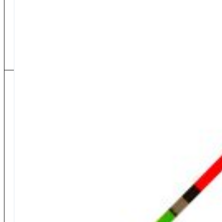
Effettuare un reso
Dove si trova il mio ordine
Metodi di pagamento
Tempi di consegna
Spese di spedzione
Rimborso
Manda una mail