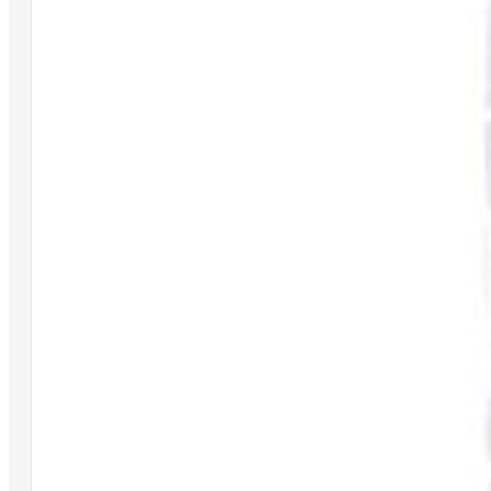
Girelle
Guadini
Mulinelli
Nasse
Panieri
Pasture e Additivi
Piombi
Reactor Baits
SUPPORTO
Contattaci
Supporto
Effettuare un reso