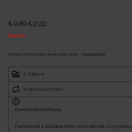
Il
Il
€
0,50
€
0,20
prezzo
prezzo
Esaurito
originale
attuale
era:
è:
€ 0,50.
€ 0,20.
Fishioni di Ricambio Verdi e Neri 8cm – Galleggianti
2-7 Giorni
14 giorni per il reso
Autenticità certificata
L’autenticità è alla base della nostra attività, e ogni ar