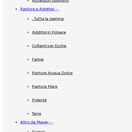
Accessori Spinning
Pasture e Additivi
…Tutta la gamma
Additivi in Polvere
Collanti per Esche
Farine
Pasture Acqua Dolce
Pasture Mare
Polente
Terre
Altro da Maver
Panieri