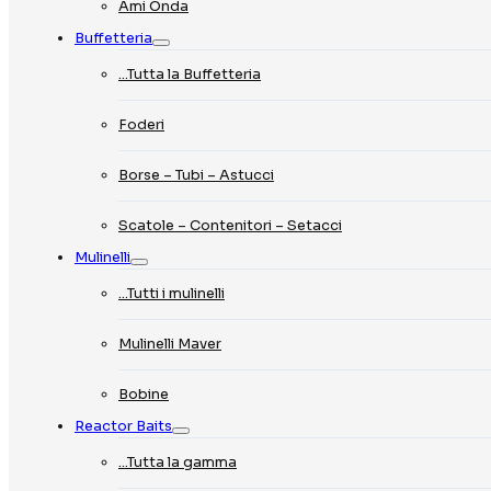
Ami Onda
Buffetteria
…Tutta la Buffetteria
Foderi
Borse – Tubi – Astucci
Scatole – Contenitori – Setacci
Mulinelli
…Tutti i mulinelli
Mulinelli Maver
Bobine
Reactor Baits
…Tutta la gamma