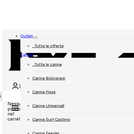
Outlet
…Tutte le offerte
Canne
…Tutte le canne
Canne Bolognesi
Login
Canne Fisse
Nessun
Canne Universali
prodotto
nel
carrello.
Canne Surf Casting
Canne Feeder