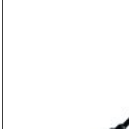
Minuteria Varia
Pali – Supporti
Accessori Panieri
Accessori Carp Fishing
Accessori Panieri
Accessori Spinning
Pasture e Additivi
…Tutta la gamma
Additivi in Polvere
Collanti per Esche
Farine
Pasture Acqua Dolce
Pasture Mare
Polente
Terre
Altro da Maver
Panieri
Piombi
Girelle
Guadini