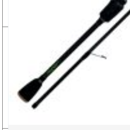
Nasse
Elastici per Roubaisienne
Anelli e Portamulinelli
Cime
ALTRO
Contattaci
Supporto
Effettuare un reso
Dove si trova il mio ordine
Metodi di pagamento
Tempi di consegna
Spese di spedzione
Rimborso
Manda una mail