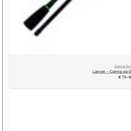
Canne Sp
Lancer – Canna da S
€
75
-