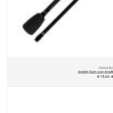
Canne Sp
Goblin Spin con Anell
€
73,50
-