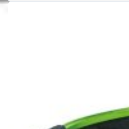
Canne Spinning
Canne Bolentino
Canne Inglesi
Kit RBS
Canne Roubaisienne
Canne Roubaisienne All Round
Abbigliamento
…Tutto l’Abbigliamento
Cappelli e Berretti
Galleggianti
…Tutti i Galleggianti
Galleggianti Vari
Galleggianti Inglesi
Fili
…Tutti i Fili
Fili 50 metri
Fili 100-150 metri
Fili 200-400 metri
Fili 500-2000 metri