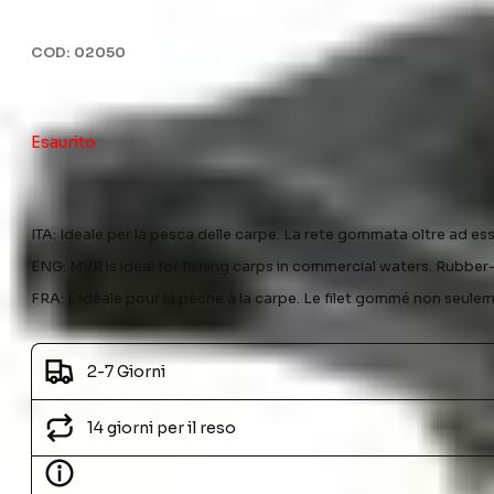
COD:
02050
Esaurito
ITA: Ideale per la pesca delle carpe. La rete gommata oltre ad ess
ENG: MVR is ideal for fishing carps in commercial waters. Rubber
FRA: L’idéale pour la pêche à la carpe. Le filet gommé non seulem
2-7 Giorni
14 giorni per il reso