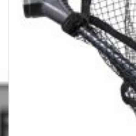
Effettuare un reso
Dove si trova il mio ordine
Metodi di pagamento
Tempi di consegna
Spese di spedzione
Rimborso
Manda una mail
INFO
La nostra storia
Trova un Maver Point
Agenti