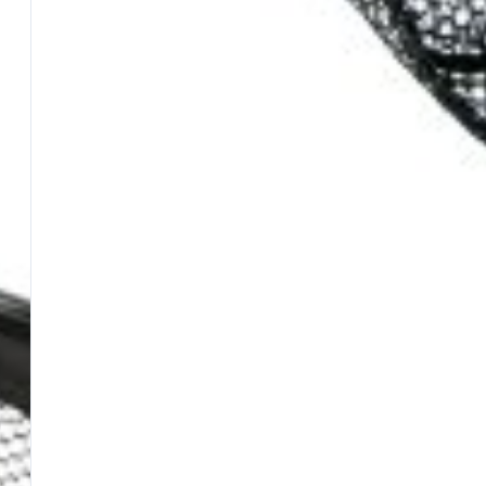
Pasture Mare
Polente
Terre
Altro da Maver
Panieri
Piombi
Girelle
Guadini
Nasse
Elastici per Roubaisienne
Anelli e Portamulinelli
Cime
ALTRO