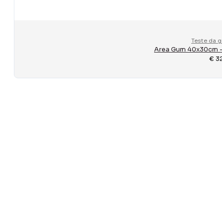
Teste da 
Area Gum 40x30cm – 
€
3