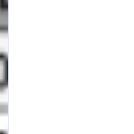
Distributori
Condizioni Generali di Vendita (CGV)
Condizioni d’uso
Privacy e cookie policy
Responsabilità civile e penale
Contattaci
SOCIAL
©2026 Tutti i diritti riservati PaioliSport s.r.l. | Via del Vetraio, 25, 40