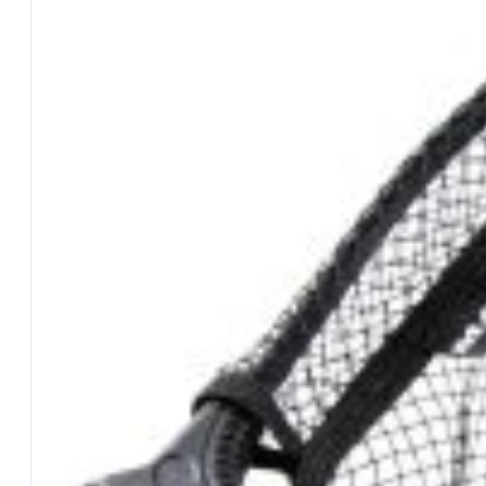
Galleggianti
Girelle
Guadini
Mulinelli
Nasse
Panieri
Pasture e Additivi
Piombi
Reactor Baits
SUPPORTO
Contattaci
Supporto