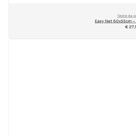
Teste da 
Easy Net 60x55cm – 
€
27,
BEST SELLERS
Fili da Pesca
Fionde e Ricambi