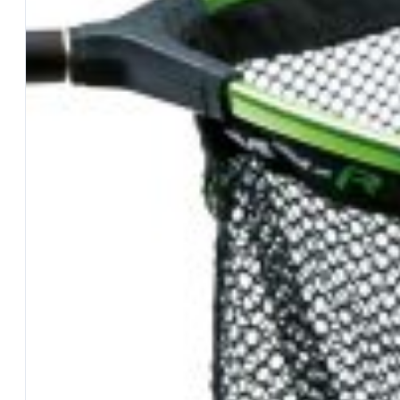
Ami
…Tutti gli Ami
Ami Katana
Ami Jurassic
Ami Jurassic Legati
Ami Katana Carp
Ami Katana Specialist
Ami Maver Club
Ami Onda
Buffetteria
…Tutta la Buffetteria
Foderi
Borse – Tubi – Astucci
Scatole – Contenitori – Setacci
Mulinelli
…Tutti i mulinelli
Mulinelli Maver
Bobine