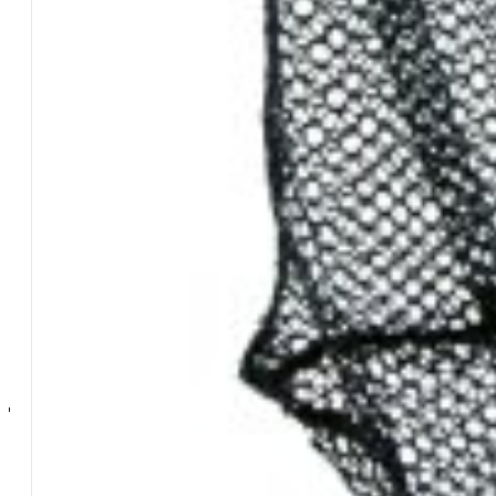
Reactor Baits
…Tutta la gamma
Bolognese
Carp Fishing
Feeder
Accessori
…Tutti gli Accessori
Minuteria Varia
Pali – Supporti
Accessori Panieri
Accessori Carp Fishing
Accessori Panieri
Accessori Spinning
Pasture e Additivi
…Tutta la gamma
Additivi in Polvere
Collanti per Esche
Farine
Pasture Acqua Dolce