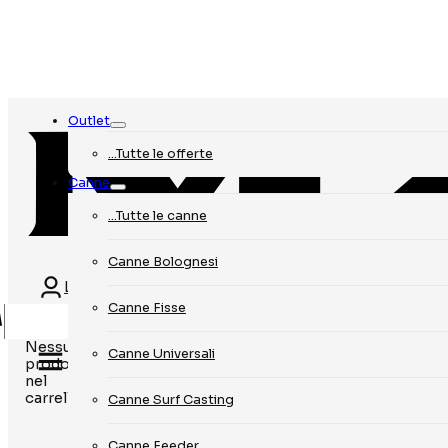
Outlet
…Tutte le offerte
Canne
…Tutte le canne
Canne Bolognesi
Login
Canne Fisse
Nessun
Canne Universali
prodotto
nel
carrello.
Canne Surf Casting
Canne Feeder