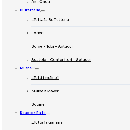
Ami Onda
Buffetteria
…Tutta la Buffetteria
Foderi
Borse – Tubi – Astucci
Scatole – Contenitori – Setacci
Mulinelli
…Tutti i mulinelli
Mulinelli Maver
Bobine
Reactor Baits
…Tutta la gamma