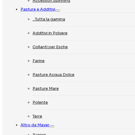
Accessori Spinning
Pasture e Additivi
…Tutta la gamma
Additivi in Polvere
Collanti per Esche
Farine
Pasture Acqua Dolce
Pasture Mare
Polente
Terre
Altro da Maver
Panieri