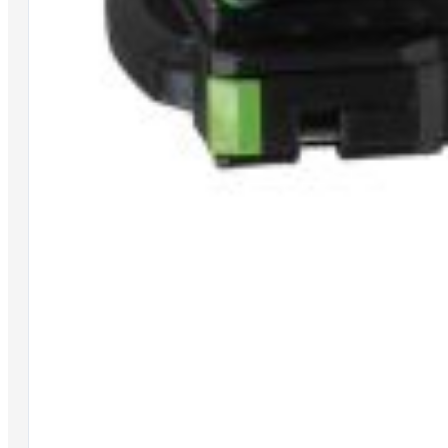
La nostra storia
Trova un Maver Point
Agenti
Distributori
Condizioni Generali di Vendita (CGV)
Condizioni d’uso
Privacy e cookie policy
Responsabilità civile e penale
Contattaci
SOCIAL