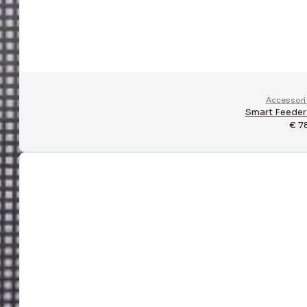
Accessori 
Smart Feeder
€
7