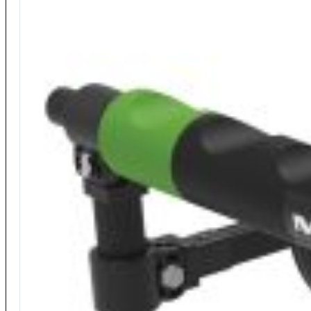
Galleggianti Inglesi
Fili
…Tutti i Fili
Fili 50 metri
Fili 100-150 metri
Fili 200-400 metri
Fili 500-2000 metri
Ami
…Tutti gli Ami
Ami Katana
Ami Jurassic
Ami Jurassic Legati
Ami Katana Carp
Ami Katana Specialist
Ami Maver Club
Ami Onda
Buffetteria
…Tutta la Buffetteria
Foderi