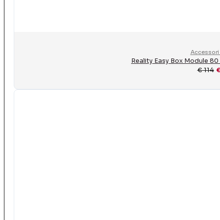
Accessori 
Reality Easy Box Module 80
€
114