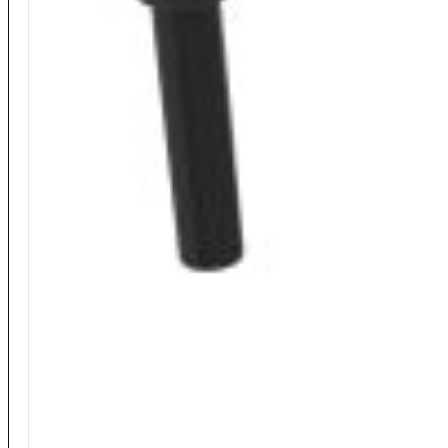
Borse – Tubi – Astucci
Scatole – Contenitori – Setacci
Mulinelli
…Tutti i mulinelli
Mulinelli Maver
Bobine
Reactor Baits
…Tutta la gamma
Bolognese
Carp Fishing
Feeder
Accessori
…Tutti gli Accessori
Minuteria Varia
Pali – Supporti
Accessori Panieri
Accessori Carp Fishing
Accessori Panieri
Accessori Spinning