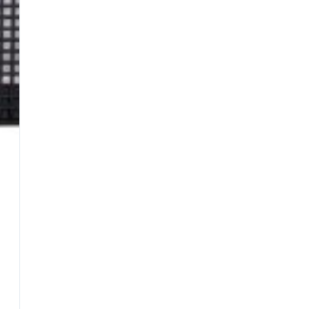
BEST SELLERS
Fili da Pesca
Fionde e Ricambi
Galleggianti
Girelle
Guadini
Mulinelli
Nasse
Panieri
Pasture e Additivi
Piombi
Reactor Baits