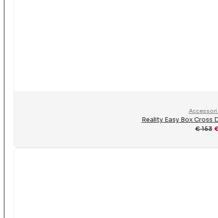
Accessori 
Reality Easy Box Cross 
€
153