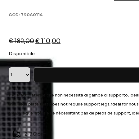
COD:
790A0114
Il
Il
€
182,00
€
110,00
prezzo
prezzo
Disponibile
originale
attuale
era:
è:
€ 182,00.
€ 110,00.
ITA: Piatto laterale che non necessita di gambe di supporto, idea
ING: Side plate that does not require support legs, ideal for hou
FRA: Plaque latérale ne nécessitant pas de pieds de support, idé
2-7 Giorni