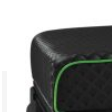
SUPPORTO
Contattaci
Supporto
Effettuare un reso
Dove si trova il mio ordine
Metodi di pagamento
Tempi di consegna
Spese di spedzione
Rimborso
Manda una mail
INFO