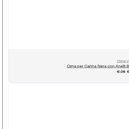
Cime V
Cima per Canna Nera con Anelli 
€
26