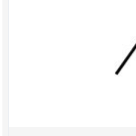
INFO
La nostra storia
Trova un Maver Point
Agenti
Distributori
Condizioni Generali di Vendita (CGV)
Condizioni d’uso
Privacy e cookie policy
Responsabilità civile e penale
Contattaci
SOCIAL