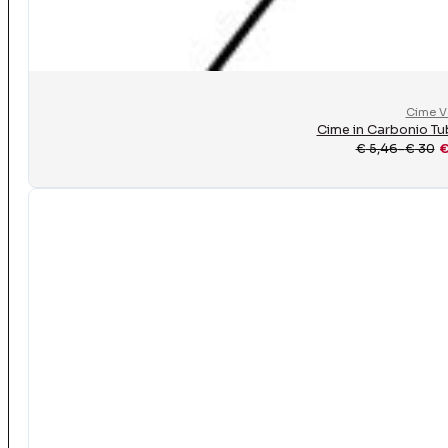
Cime V
Cime in Carbonio Tu
€
5,46
-
€
30