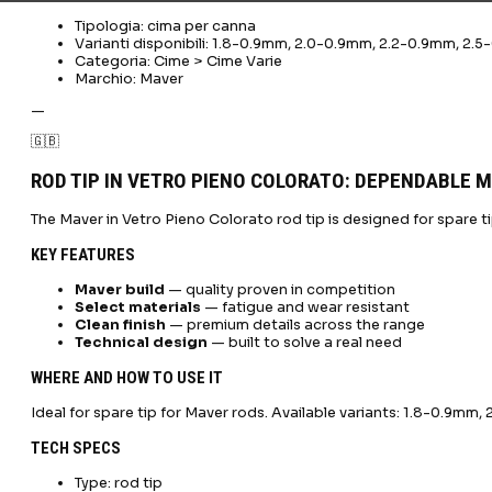
Tipologia: cima per canna
Varianti disponibili: 1.8-0.9mm, 2.0-0.9mm, 2.2-0.9mm, 2
Categoria: Cime > Cime Varie
Marchio: Maver
—
🇬🇧
ROD TIP IN VETRO PIENO COLORATO: DEPENDABLE 
The Maver in Vetro Pieno Colorato rod tip is designed for spare ti
KEY FEATURES
Maver build
— quality proven in competition
Select materials
— fatigue and wear resistant
Clean finish
— premium details across the range
Technical design
— built to solve a real need
WHERE AND HOW TO USE IT
Ideal for spare tip for Maver rods. Available variants: 1.8-0.9mm
TECH SPECS
Type: rod tip