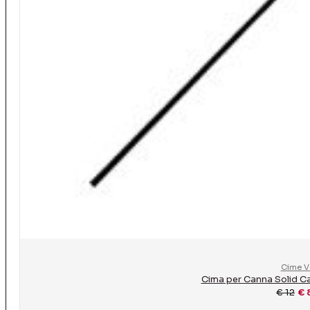
Cime V
Cima per Canna Solid C
€
12
€