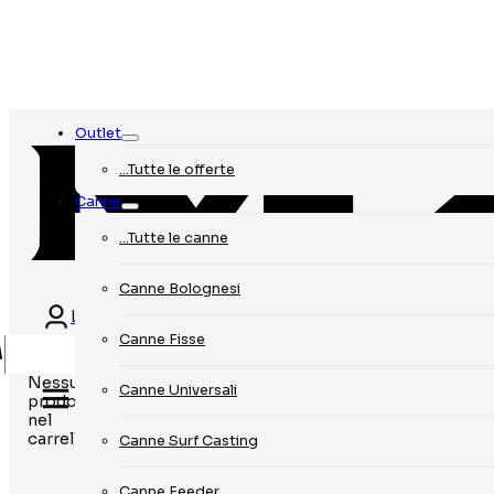
Outlet
…Tutte le offerte
Canne
…Tutte le canne
Canne Bolognesi
Login
Canne Fisse
Nessun
Canne Universali
prodotto
nel
carrello.
Canne Surf Casting
Canne Feeder