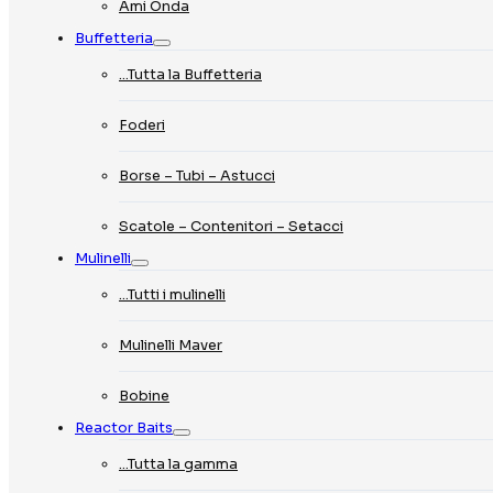
Ami Onda
Buffetteria
…Tutta la Buffetteria
Foderi
Borse – Tubi – Astucci
Scatole – Contenitori – Setacci
Mulinelli
…Tutti i mulinelli
Mulinelli Maver
Bobine
Reactor Baits
…Tutta la gamma