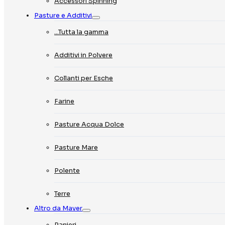
Accessori Spinning
Pasture e Additivi
…Tutta la gamma
Additivi in Polvere
Collanti per Esche
Farine
Pasture Acqua Dolce
Pasture Mare
Polente
Terre
Altro da Maver
Panieri