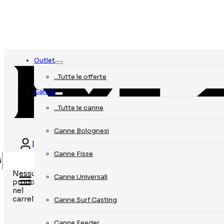
Outlet
…Tutte le offerte
Canne
…Tutte le canne
Canne Bolognesi
Login
Canne Fisse
Nessun
Canne Universali
prodotto
nel
carrello.
Canne Surf Casting
Canne Feeder