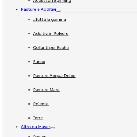
Accessori Spinning
Pasture e Additivi
…Tutta la gamma
Additivi in Polvere
Collanti per Esche
Farine
Pasture Acqua Dolce
Pasture Mare
Polente
Terre
Altro da Maver
Panieri