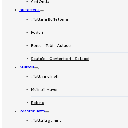
Ami Onda
Buffetteria
…Tutta la Buffetteria
Foderi
Borse – Tubi – Astucci
Scatole – Contenitori – Setacci
Mulinelli
…Tutti i mulinelli
Mulinelli Maver
Bobine
Reactor Baits
…Tutta la gamma