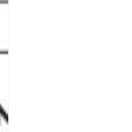
Panieri
Pasture e Additivi
Piombi
Reactor Baits
SUPPORTO
Contattaci
Supporto
Effettuare un reso
Dove si trova il mio ordine
Metodi di pagamento
Tempi di consegna