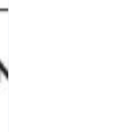
BEST SELLERS
Fili da Pesca
Fionde e Ricambi
Galleggianti
Girelle
Guadini
Mulinelli
Nasse