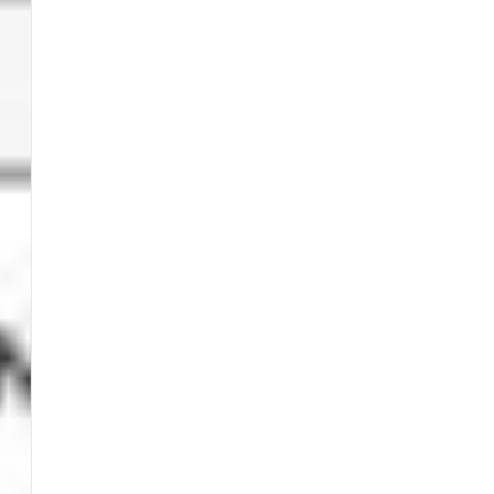
BEST SELLERS
Fili da Pesca
Fionde e Ricambi
Galleggianti
Girelle
Guadini
Mulinelli
Nasse
Panieri