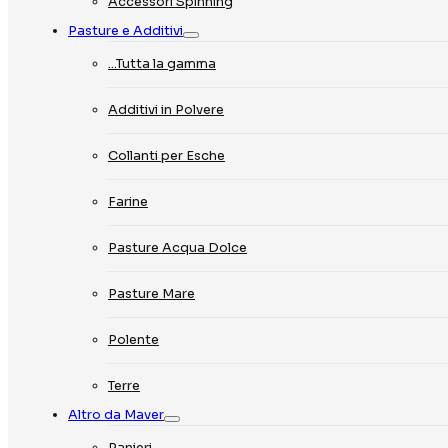
Accessori Spinning
Pasture e Additivi
…Tutta la gamma
Additivi in Polvere
Collanti per Esche
Farine
Pasture Acqua Dolce
Pasture Mare
Polente
Terre
Altro da Maver
Panieri