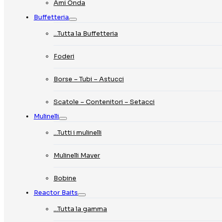
Ami Onda
Buffetteria
…Tutta la Buffetteria
Foderi
Borse – Tubi – Astucci
Scatole – Contenitori – Setacci
Mulinelli
…Tutti i mulinelli
Mulinelli Maver
Bobine
Reactor Baits
…Tutta la gamma