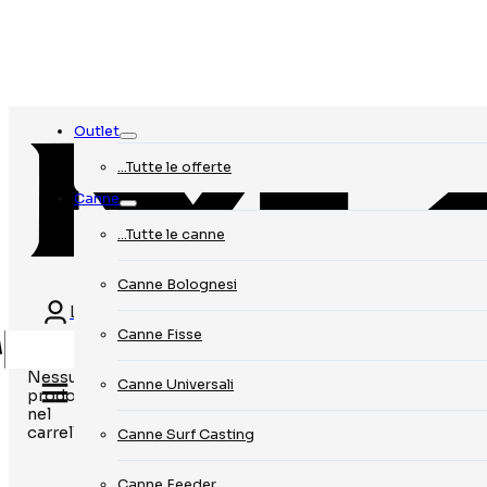
Outlet
…Tutte le offerte
Canne
…Tutte le canne
Canne Bolognesi
Login
Canne Fisse
Nessun
Canne Universali
prodotto
nel
carrello.
Canne Surf Casting
Canne Feeder