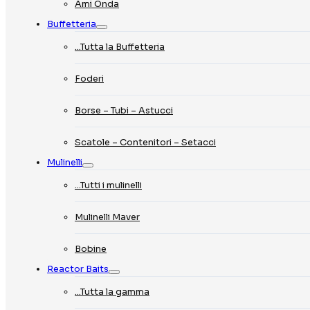
Ami Onda
Buffetteria
…Tutta la Buffetteria
Foderi
Borse – Tubi – Astucci
Scatole – Contenitori – Setacci
Mulinelli
…Tutti i mulinelli
Mulinelli Maver
Bobine
Reactor Baits
…Tutta la gamma