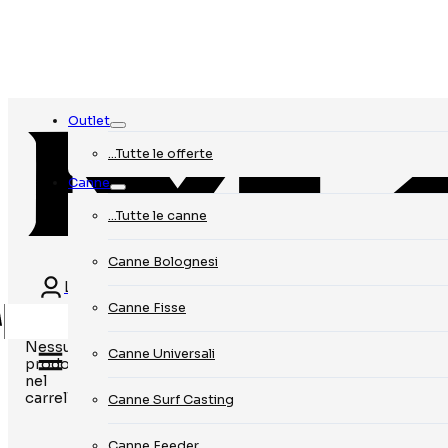
Outlet
…Tutte le offerte
Canne
…Tutte le canne
Canne Bolognesi
Login
Canne Fisse
Nessun
Canne Universali
prodotto
nel
carrello.
Canne Surf Casting
Canne Feeder