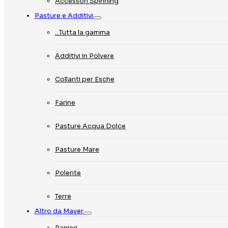
Accessori Spinning
Pasture e Additivi
…Tutta la gamma
Additivi in Polvere
Collanti per Esche
Farine
Pasture Acqua Dolce
Pasture Mare
Polente
Terre
Altro da Maver
Panieri