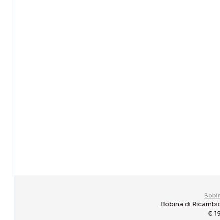
ALTRO
Contattaci
Supporto
Effettuare un reso
Dove si trova il mio ordine
Metodi di pagamento
Tempi di consegna
Spese di spedzione
Rimborso
Manda una mail
Bobi
Bobina di Ricambi
€
1