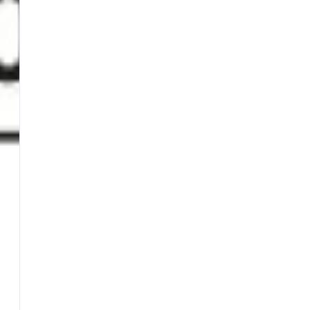
INFO
La nostra storia
Trova un Maver Point
Agenti
Distributori
Condizioni Generali di Vendita (CGV)
Condizioni d’uso
Privacy e cookie policy
Responsabilità civile e penale
Contattaci
SOCIAL