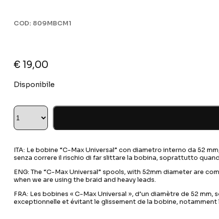
COD:
809MBCM1
€
19,00
Disponibile
ITA: Le bobine “C-Max Universal” con diametro interno da 52 mm, 
senza correre il rischio di far slittare la bobina, soprattutto quan
ENG: The “C-Max Universal” spools, with 52mm diameter are compat
when we are using the braid and heavy leads.
FRA: Les bobines « C-Max Universal », d’un diamètre de 52 mm, so
exceptionnelle et évitant le glissement de la bobine, notamment lo